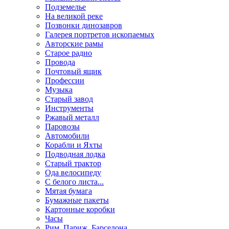
Подземелье
На великой реке
Позвонки динозавров
Галерея портретов ископаемых
Авторские рамы
Старое радио
Провода
Почтовый ящик
Профессии
Музыка
Старый завод
Инструменты
Ржавый металл
Паровозы
Автомобили
Корабли и Яхты
Подводная лодка
Старый трактор
Ода велосипеду
С белого листа...
Мятая бумага
Бумажные пакеты
Картонные коробки
Часы
Рим. Париж. Барселона