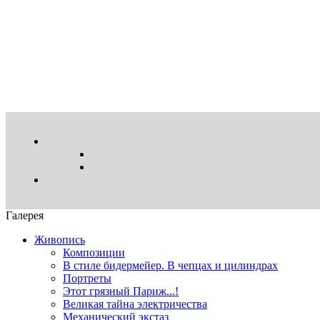
Галерея
Живопись
Композиции
В стиле бидермейер. В чепцах и цилиндрах
Портреты
Этот грязный Париж...!
Великая тайна электричества
Механический экстаз