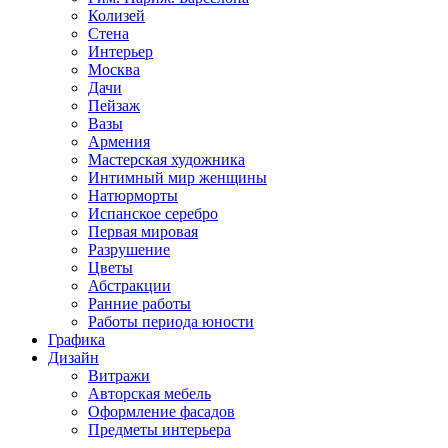
Колизей
Стена
Интерьер
Москва
Дачи
Пейзаж
Вазы
Армения
Мастерская художника
Интимный мир женщины
Натюрморты
Испанское серебро
Первая мировая
Разрушение
Цветы
Абстракции
Ранние работы
Работы периода юности
Графика
Дизайн
Витражи
Авторская мебель
Оформление фасадов
Предметы интерьера